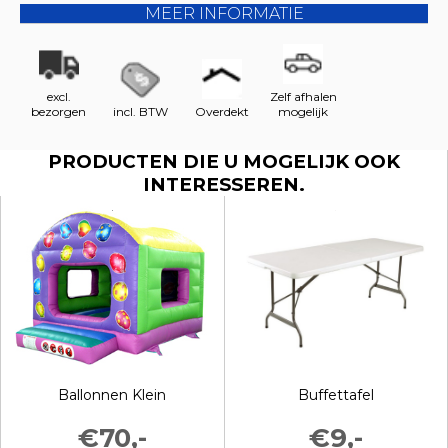
MEER INFORMATIE
excl.
Zelf afhalen
bezorgen
incl. BTW
Overdekt
mogelijk
PRODUCTEN DIE U MOGELIJK OOK
INTERESSEREN.
Ballonnen Klein
Buffettafel
€70,-
€9,-