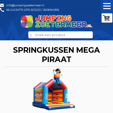
info@jumpingzoetermeer.nl
06-24234770 (079-3212253 / 0619094909)
0
SPRINGKUSSEN MEGA
PIRAAT