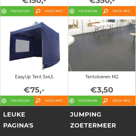
€150,-
€350,-
TOEVOEGEN
MEER INFO
TOEVOEGEN
MEER INFO
EasyUp Tent 3x4,5
Tentvloeren M2
€75,-
€3,50
TOEVOEGEN
MEER INFO
TOEVOEGEN
MEER INFO
LEUKE
JUMPING
PAGINA'S
ZOETERMEER