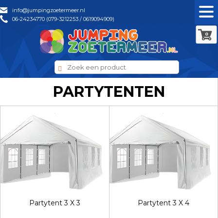
info@jumpingzoetermeer.nl
06-24234770 (079-3212253 / 0619094909)
0
PARTYTENTEN
Partytent 3 X 3
Partytent 3 X 4