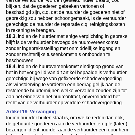
van de verhuurder worden gesteld. Indien daarbij zou
blijken, dat de goederen gebreken vertonen of
beschadigd zijn, c.q. dat de huurder de goederen niet of
gebrekkig zou hebben schoongemaakt, is de verhuurder
gerechtigd de huurder de reparatie c.q. reinigingskosten
in rekening te brengen.
18.3.
Indien de huurder met enige verplichting in gebreke
blijft is de verhuurder bevoegd de huurovereenkomst
zonder ingebrekestelling met onmiddellijke ingang en
zonder rechterlijke tussenkomst als ontbonden te
beschouwen.
18.4.
Indien de huurovereenkomst eindigt op grond van
het in het vorige lid van dit artikel bepaalde is verhuurder
gerechtigd bij wege van gefixeerde schadevergoeding
als winstderving te vorderen een bedrag gelijk aan de
resterende huurtermijnen welke vervallen zouden zijn tot
aan het einde van het huurcontract, onverminderd het
recht van de verhuurder op verdere schadevergoeding.
Artikel 19. Vervanging
Indien huurder buiten staat is, om welke reden dan ook,
de gehuurde goederen aan de verhuurder terug te (laten)
bezorgen, dient huurder aan de verhuurder een door hem