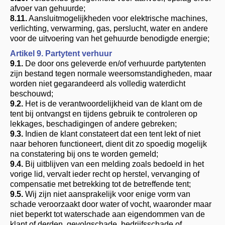
afvoer van gehuurde;
8.11.
Aansluitmogelijkheden voor elektrische machines,
verlichting, verwarming, gas, perslucht, water en andere
voor de uitvoering van het gehuurde benodigde energie;
Artikel 9. Partytent verhuur
9.1.
De door ons geleverde en/of verhuurde partytenten
zijn bestand tegen normale weersomstandigheden, maar
worden niet gegarandeerd als volledig waterdicht
beschouwd
;
9.2.
Het is de verantwoordelijkheid van de klant om de
tent bij ontvangst en tijdens gebruik te controleren op
lekkages, beschadigingen of andere gebreken;
9.3.
Indien de klant constateert dat een tent lekt of niet
naar behoren functioneert, dient dit zo spoedig mogelijk
na constatering bij ons te worden gemeld
;
9.4.
Bij uitblijven van een melding zoals bedoeld in het
vorige lid, vervalt ieder recht op herstel, vervanging of
compensatie met betrekking tot de betreffende tent
;
9.5.
Wij zijn niet aansprakelijk voor enige vorm van
schade veroorzaakt door water of vocht, waaronder maar
niet beperkt tot waterschade aan eigendommen van de
klant of derden, gevolgschade, bedrijfsschade of