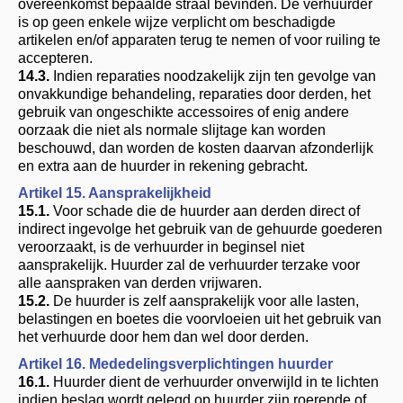
overeenkomst bepaalde straal bevinden. De verhuurder
is op geen enkele wijze verplicht om beschadigde
artikelen en/of apparaten terug te nemen of voor ruiling te
accepteren.
14.3.
Indien reparaties noodzakelijk zijn ten gevolge van
onvakkundige behandeling, reparaties door derden, het
gebruik van ongeschikte accessoires of enig andere
oorzaak die niet als normale slijtage kan worden
beschouwd, dan worden de kosten daarvan afzonderlijk
en extra aan de huurder in rekening gebracht.
Artikel 15. Aansprakelijkheid
15.1.
Voor schade die de huurder aan derden direct of
indirect ingevolge het gebruik van de gehuurde goederen
veroorzaakt, is de verhuurder in beginsel niet
aansprakelijk. Huurder zal de verhuurder terzake voor
alle aanspraken van derden vrijwaren.
15.2.
De huurder is zelf aansprakelijk voor alle lasten,
belastingen en boetes die voorvloeien uit het gebruik van
het verhuurde door hem dan wel door derden.
Artikel 16. Mededelingsverplichtingen huurder
16.1.
Huurder dient de verhuurder onverwijld in te lichten
indien beslag wordt gelegd op huurder zijn roerende of