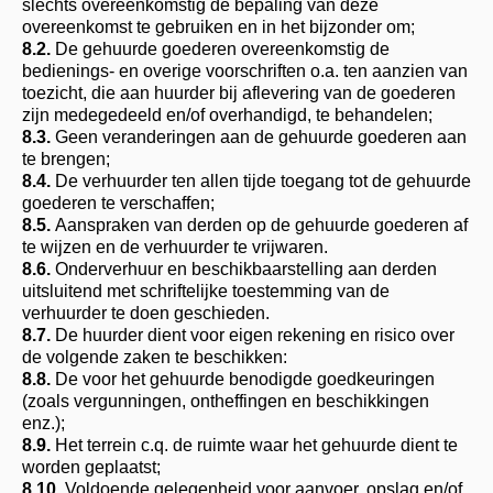
slechts overeenkomstig de bepaling van deze
overeenkomst te gebruiken en in het bijzonder om;
8.2.
De gehuurde goederen overeenkomstig de
bedienings- en overige voorschriften o.a. ten aanzien van
toezicht, die aan huurder bij aflevering van de goederen
zijn medegedeeld en/of overhandigd, te behandelen;
8.3.
Geen veranderingen aan de gehuurde goederen aan
te brengen;
8.4.
De verhuurder ten allen tijde toegang tot de gehuurde
goederen te verschaffen;
8.5.
Aanspraken van derden op de gehuurde goederen af
te wijzen en de verhuurder te vrijwaren.
8.6.
Onderverhuur en beschikbaarstelling aan derden
uitsluitend met schriftelijke toestemming van de
verhuurder te doen geschieden.
8.7.
De huurder dient voor eigen rekening en risico over
de volgende zaken te beschikken:
8.8.
De voor het gehuurde benodigde goedkeuringen
(zoals vergunningen, ontheffingen en beschikkingen
enz.);
8.9.
Het terrein c.q. de ruimte waar het gehuurde dient te
worden geplaatst;
8.10.
Voldoende gelegenheid voor aanvoer, opslag en/of