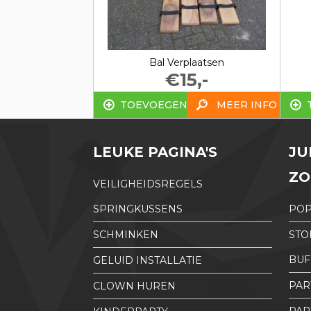
Bal Verplaatsen
€15,-
TOEVOEGEN
MEER INFO
LEUKE PAGINA'S
JU
ZO
VEILIGHEIDSREGELS
SPRINGKUSSENS
PO
SCHMINKEN
STO
BUF
GELUID INSTALLATIE
PAR
CLOWN HUREN