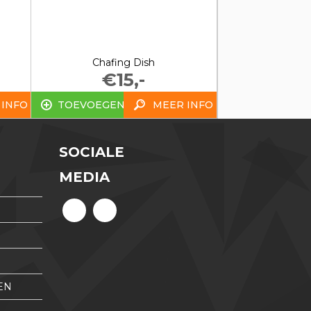
Chafing Dish
€15,-
 INFO
TOEVOEGEN
MEER INFO
SOCIALE
MEDIA
EN