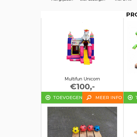
PR
Multifun Unicorn
€100,-
TOEVOEGEN
MEER INFO