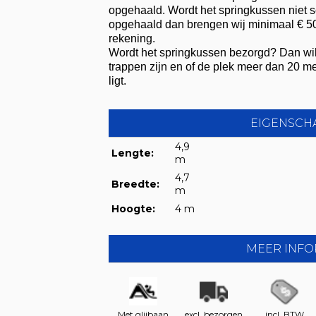
opgehaald. Wordt het springkussen niet s
opgehaald dan brengen wij minimaal € 
rekening.
Wordt het springkussen bezorgd? Dan wil
trappen zijn en of de plek meer dan 20 m
ligt.
EIGENSCH
4,9
Lengte:
m
4,7
Breedte:
m
Hoogte:
4 m
MEER INFO
Met glijbaan
excl. bezorgen
incl. BTW