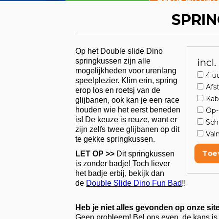
BEKIJK NU ONZ
SPRIN
Op het Double slide Dino
springkussen zijn alle
incl
mogelijkheden voor urenlang
4 u
speelplezier. Klim erin, spring
Afs
erop los en roetsj van de
Kab
glijbanen, ook kan je een race
houden wie het eerst beneden
Op-
is! De keuze is reuze, want er
Sch
zijn zelfs twee glijbanen op dit
Val
te gekke springkussen.
Toe
LET OP >>
Dit springkussen
is zonder badje! Toch liever
het badje erbij, bekijk dan
de
Double Slide Dino Fun Bad
!!
Heb je niet alles gevonden op onze sit
Geen probleem! Bel ons even, de kans is 