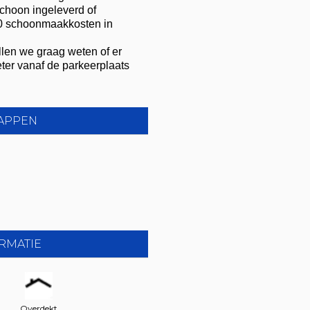
choon ingeleverd of
50 schoonmaakkosten in
len we graag weten of er
eter vanaf de parkeerplaats
APPEN
RMATIE
Overdekt