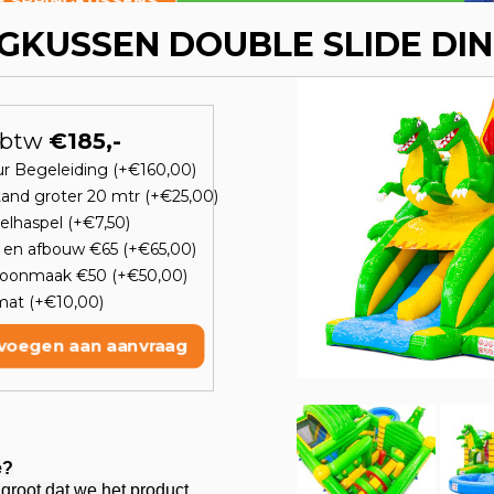
E SPRINGKUSSENS
GKUSSEN DOUBLE SLIDE DI
. btw
€185,-
ur Begeleiding (+€160,00)
tand groter 20 mtr (+€25,00)
elhaspel (+€7,50)
 en afbouw €65 (+€65,00)
oonmaak €50 (+€50,00)
mat (+€10,00)
voegen aan aanvraag
e?
groot dat we het product