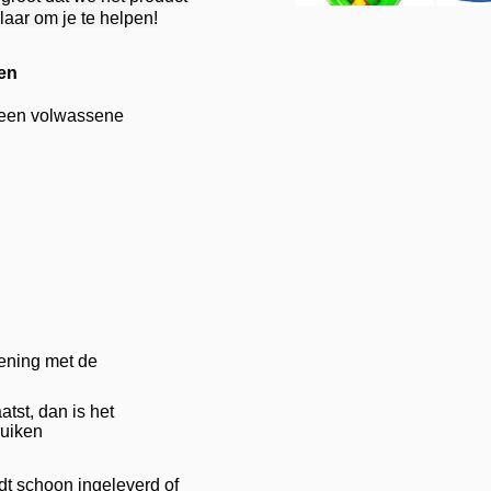
laar om je te helpen!
sen
n een volwassene
kening met de
tst, dan is het
ruiken
t schoon ingeleverd of