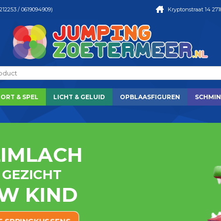
212253 / 0619094909)
Kryptonstraat 14 271
PORT & SPEL
LICHT & GELUID
OPBLAASFIGUREN
SCHMIN
LIMLACH
N JE KINDEREN
N IN ONZE
 GEZICHT
 JONG
W KIND