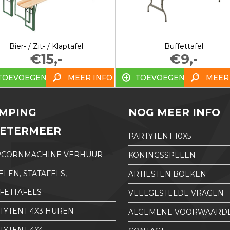
Bier- / Zit- / Klaptafel
Buffettafel
€15,-
€9,-
TOEVOEGEN
MEER INFO
TOEVOEGEN
MEER
MPING
NOG MEER INFO
ETERMEER
PARTYTENT 10X5
PCORNMACHINE VERHUUR
KONINGSSPELEN
ELEN, STATAFELS,
ARTIESTEN BOEKEN
FETTAFELS
VEELGESTELDE VRAGEN
TYTENT 4X3 HUREN
ALGEMENE VOORWAARD