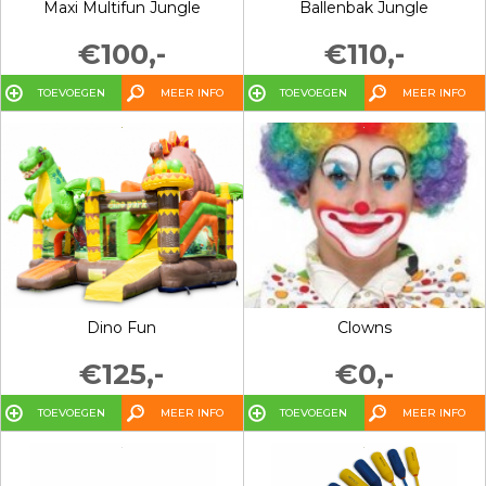
Maxi Multifun Jungle
Ballenbak Jungle
€100,-
€110,-
TOEVOEGEN
MEER INFO
TOEVOEGEN
MEER INFO
Dino Fun
Clowns
€125,-
€0,-
TOEVOEGEN
MEER INFO
TOEVOEGEN
MEER INFO