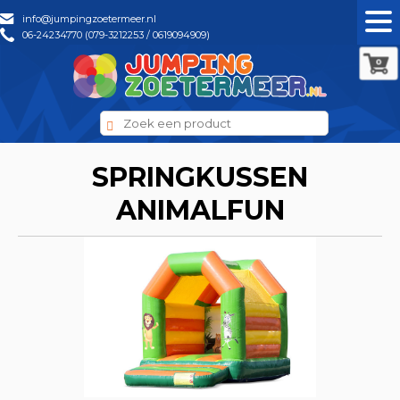
info@jumpingzoetermeer.nl
06-24234770 (079-3212253 / 0619094909)
0
SPRINGKUSSEN
ANIMALFUN