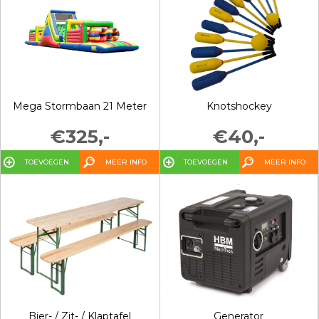
Mega Stormbaan 21 Meter
Knotshockey
€325,-
€40,-
TOEVOEGEN
MEER INFO
TOEVOEGEN
MEER INFO
Bier- / Zit- / Klaptafel
Generator