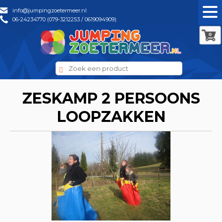
info@jumpingzoetermeer.nl
06-24234770 (079-3212253 / 0619094909)
0
ZESKAMP 2 PERSOONS
LOOPZAKKEN