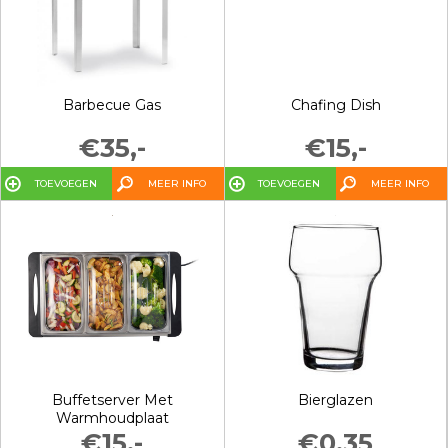
Barbecue Gas
Chafing Dish
€35,-
€15,-
TOEVOEGEN
MEER INFO
TOEVOEGEN
MEER INFO
Buffetserver Met
Bierglazen
Warmhoudplaat
€15,-
€0,35