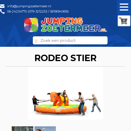
info@jumpingzoetermeer.nl
06-24234770 (079-3212253 / 0619094909)
0
RODEO STIER