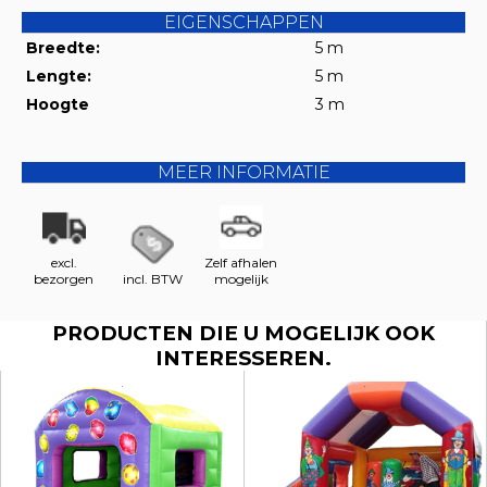
EIGENSCHAPPEN
Breedte:
5 m
Lengte:
5 m
Hoogte
3 m
MEER INFORMATIE
excl.
Zelf afhalen
bezorgen
incl. BTW
mogelijk
PRODUCTEN DIE U MOGELIJK OOK
INTERESSEREN.