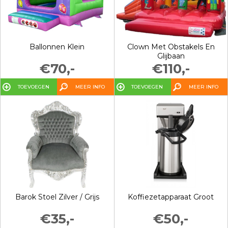
Ballonnen Klein
Clown Met Obstakels En
Glijbaan
€70,-
€110,-
TOEVOEGEN
MEER INFO
TOEVOEGEN
MEER INFO
Barok Stoel Zilver / Grijs
Koffiezetapparaat Groot
€35,-
€50,-