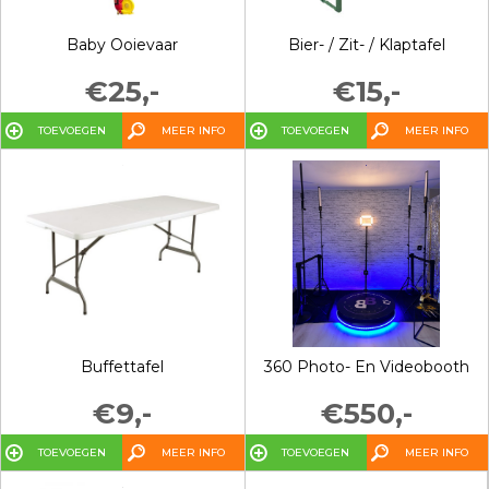
Baby Ooievaar
Bier- / Zit- / Klaptafel
€25,-
€15,-
TOEVOEGEN
MEER INFO
TOEVOEGEN
MEER INFO
Buffettafel
360 Photo- En Videobooth
€9,-
€550,-
TOEVOEGEN
MEER INFO
TOEVOEGEN
MEER INFO