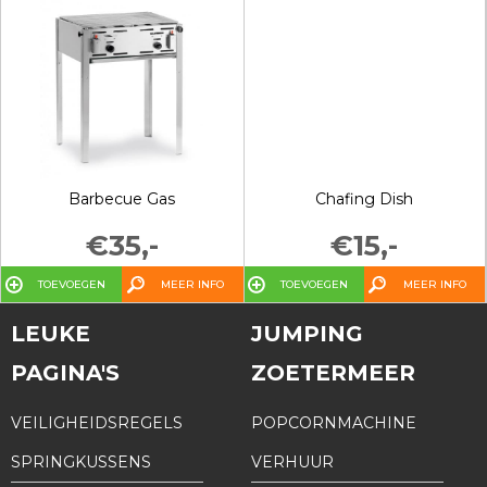
Barbecue Gas
Chafing Dish
€35,-
€15,-
TOEVOEGEN
MEER INFO
TOEVOEGEN
MEER INFO
LEUKE
JUMPING
PAGINA'S
ZOETERMEER
VEILIGHEIDSREGELS
POPCORNMACHINE
SPRINGKUSSENS
VERHUUR