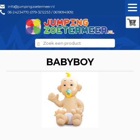
info@jumpingzoetermeer.nl
06-24234770 (079-3212253 / 0619094909)
0
BABYBOY