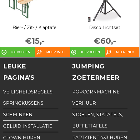
Bier- / Zit- / Klaptafel
Disco Lichtset
€15,-
€60,-
TOEVOEGEN
MEER INFO
TOEVOEGEN
MEER INFO
LEUKE
JUMPING
PAGINA'S
ZOETERMEER
VEILIGHEIDSREGELS
POPCORNMACHINE
SPRINGKUSSENS
VERHUUR
SCHMINKEN
STOELEN, STATAFELS,
BUFFETTAFELS
GELUID INSTALLATIE
PARTYTENT 4X3 HUREN
CLOWN HUREN