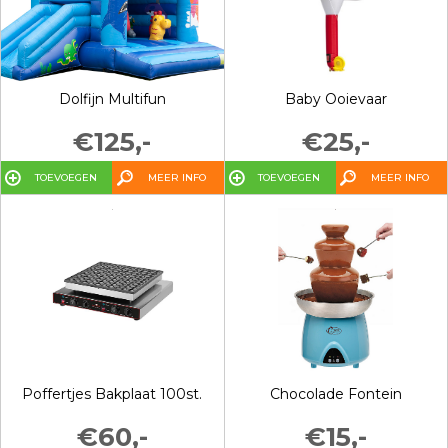
Dolfijn Multifun
Baby Ooievaar
€125,-
€25,-
TOEVOEGEN
MEER INFO
TOEVOEGEN
MEER INFO
Poffertjes Bakplaat 100st.
Chocolade Fontein
€60,-
€15,-