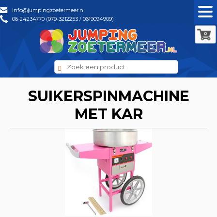
info@jumpingzoetermeer.nl
06-24234770 (079-3212253 / 0619094909)
0
SUIKERSPINMACHINE
MET KAR