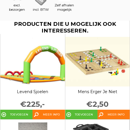
excl.
Zelf afhalen
bezorgen
incl. BTW
mogelijk
PRODUCTEN DIE U MOGELIJK OOK
INTERESSEREN.
Levend Sjoelen
Mens Erger Je Niet
€225,-
€2,50
TOEVOEGEN
MEER INFO
TOEVOEGEN
MEER INFO