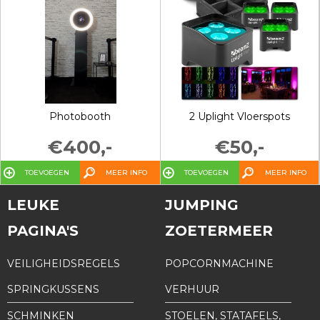
Photobooth
2 Uplight Vloerspots
€400,-
€50,-
TOEVOEGEN
MEER INFO
TOEVOEGEN
MEER INFO
LEUKE
JUMPING
PAGINA'S
ZOETERMEER
VEILIGHEIDSREGELS
POPCORNMACHINE
SPRINGKUSSENS
VERHUUR
SCHMINKEN
STOELEN, STATAFELS,