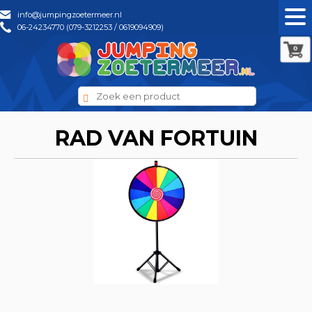
info@jumpingzoetermeer.nl
06-24234770 (079-3212253 / 0619094909)
0
RAD VAN FORTUIN