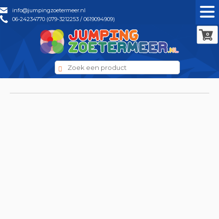
info@jumpingzoetermeer.nl
06-24234770 (079-3212253 / 0619094909)
0